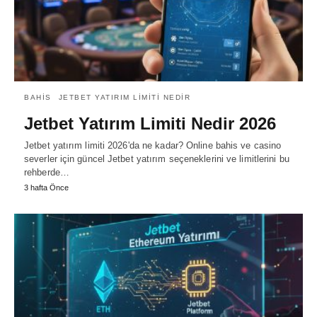
BAHIS
JETBET YATIRIM LIMITI NEDIR
Jetbet Yatırım Limiti Nedir 2026
Jetbet yatırım limiti 2026'da ne kadar? Online bahis ve casino
severler için güncel Jetbet yatırım seçeneklerini ve limitlerini bu
rehberde…
3 hafta Önce