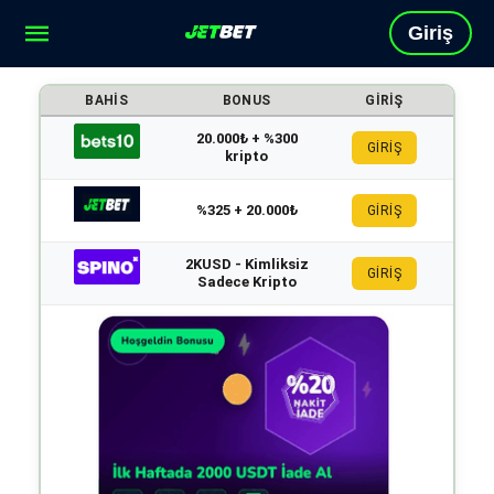
Giriş
BAHIS
BONUS
GIRIŞ
20.000₺ + %300
GİRİŞ
kripto
%325 + 20.000₺
GİRİŞ
2KUSD - Kimliksiz
GİRİŞ
Sadece Kripto