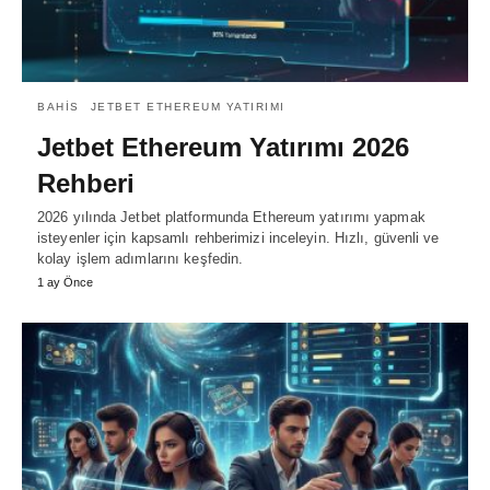
BAHIS
JETBET ETHEREUM YATIRIMI
Jetbet Ethereum Yatırımı 2026
Rehberi
2026 yılında Jetbet platformunda Ethereum yatırımı yapmak
isteyenler için kapsamlı rehberimizi inceleyin. Hızlı, güvenli ve
kolay işlem adımlarını keşfedin.
1 ay Önce