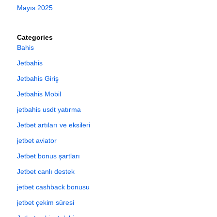
Mayıs 2025
Categories
Bahis
Jetbahis
Jetbahis Giriş
Jetbahis Mobil
jetbahis usdt yatırma
Jetbet artıları ve eksileri
jetbet aviator
Jetbet bonus şartları
Jetbet canlı destek
jetbet cashback bonusu
jetbet çekim süresi