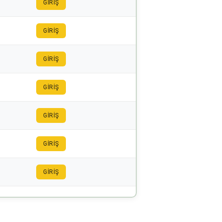
GİRİŞ
GİRİŞ
GİRİŞ
GİRİŞ
GİRİŞ
GİRİŞ
GİRİŞ