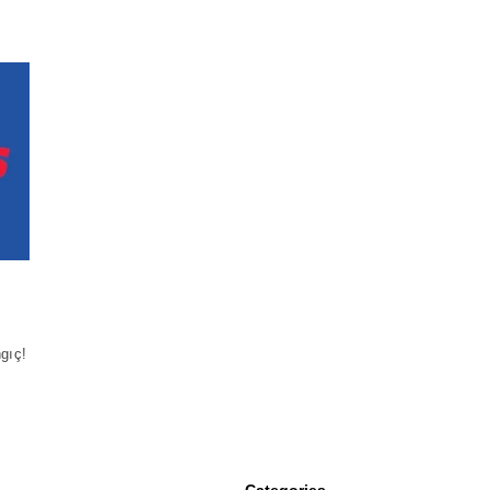
ngıç!