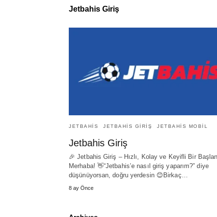
Jetbahis Giriş
JETBAHIS
JETBAHIS GIRIŞ
JETBAHIS MOBIL
Jetbahis Giriş
🎉 Jetbahis Giriş – Hızlı, Kolay ve Keyifli Bir Başla
Merhaba! 👋“Jetbahis’e nasıl giriş yaparım?” diye
düşünüyorsan, doğru yerdesin 😊Birkaç…
8 ay Önce