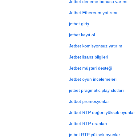
Jetbet deneme bonusu var mı
Jetbet Ethereum yatırımı
jetbet giriş
jetbet kayıt ol
Jetbet komisyonsuz yatırım
Jetbet lisans bilgileri
Jetbet müşteri desteği
Jetbet oyun incelemeleri
jetbet pragmatic play slotları
Jetbet promosyonlar
Jetbet RTP değeri yüksek oyunlar
Jetbet RTP oranları
jetbet RTP yüksek oyunlar