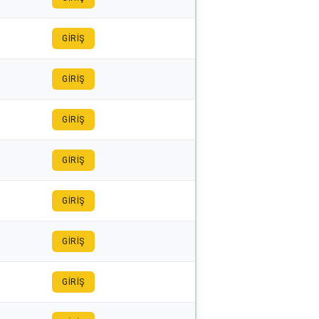
GİRİŞ
GİRİŞ
GİRİŞ
GİRİŞ
GİRİŞ
GİRİŞ
GİRİŞ