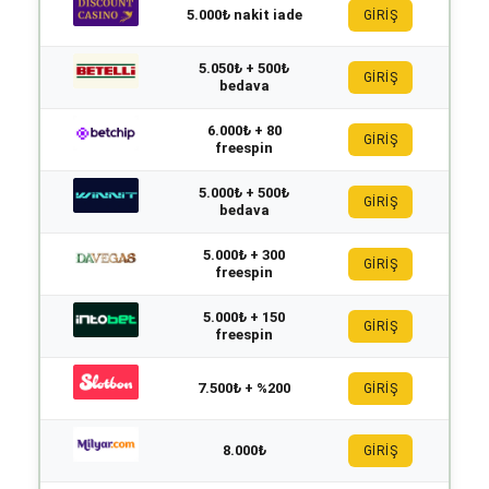
5.000₺ nakit iade
GİRİŞ
5.050₺ + 500₺
GİRİŞ
bedava
6.000₺ + 80
GİRİŞ
freespin
5.000₺ + 500₺
GİRİŞ
bedava
5.000₺ + 300
GİRİŞ
freespin
5.000₺ + 150
GİRİŞ
freespin
7.500₺ + %200
GİRİŞ
8.000₺
GİRİŞ