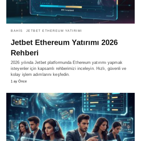
BAHIS
JETBET ETHEREUM YATIRIMI
Jetbet Ethereum Yatırımı 2026
Rehberi
2026 yılında Jetbet platformunda Ethereum yatırımı yapmak
isteyenler için kapsamlı rehberimizi inceleyin. Hızlı, güvenli ve
kolay işlem adımlarını keşfedin.
1 ay Önce