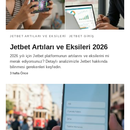
JETBET ARTILARI VE EKSILERI
JETBET GIRIŞ
Jetbet Artıları ve Eksileri 2026
2026 yılı için Jetbet platformunun artılarını ve eksilerini mi
merak ediyorsunuz? Detaylı analizimizle Jetbet hakkında
bilinmesi gerekenleri keşfedin.
3 hafta Önce