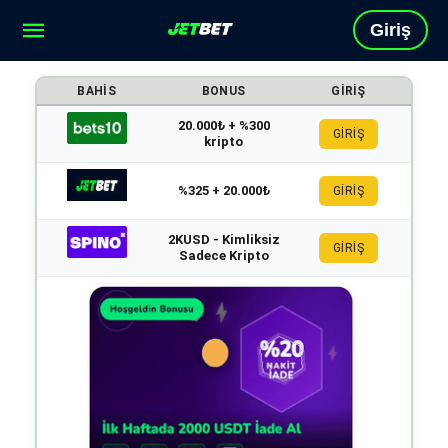
Giriş
BAHIS
BONUS
GIRIŞ
20.000₺ + %300
GİRİŞ
kripto
%325 + 20.000₺
GİRİŞ
2KUSD - Kimliksiz
GİRİŞ
Sadece Kripto