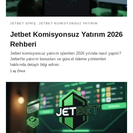
JETBET GIRIŞ
JETBET KOMISYONSUZ YATIRIM
Jetbet Komisyonsuz Yatırım 2026
Rehberi
Jetbet komisyonsuz yatırım işlemleri 2026 yılında nasıl yapılır?
Jetbet'te yatırım bonusları ve güncel ödeme yöntemleri
hakkında detaylı bilgi edinin.
1 ay Önce