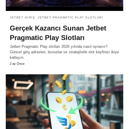
JETBET GIRIŞ
JETBET PRAGMATIC PLAY SLOTLARI
Gerçek Kazancı Sunan Jetbet
Pragmatic Play Slotları
Jetbet Pragmatic Play slotları 2026 yılında nasıl oynanır?
Güncel giriş adresleri, bonuslar ve stratejilerle slot keyfinizi ikiye
katlayın.
2 ay Önce