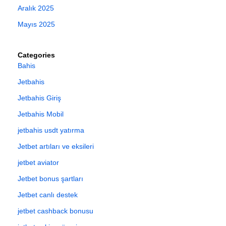
Aralık 2025
Mayıs 2025
Categories
Bahis
Jetbahis
Jetbahis Giriş
Jetbahis Mobil
jetbahis usdt yatırma
Jetbet artıları ve eksileri
jetbet aviator
Jetbet bonus şartları
Jetbet canlı destek
jetbet cashback bonusu