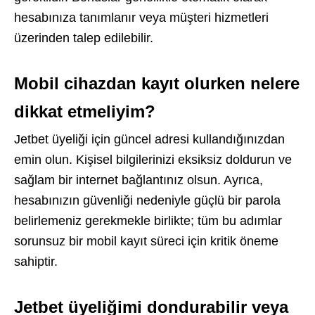
hesabınıza tanımlanır veya müşteri hizmetleri
üzerinden talep edilebilir.
Mobil cihazdan kayıt olurken nelere
dikkat etmeliyim?
Jetbet üyeliği için güncel adresi kullandığınızdan
emin olun. Kişisel bilgilerinizi eksiksiz doldurun ve
sağlam bir internet bağlantınız olsun. Ayrıca,
hesabınızın güvenliği nedeniyle güçlü bir parola
belirlemeniz gerekmekle birlikte; tüm bu adımlar
sorunsuz bir mobil kayıt süreci için kritik öneme
sahiptir.
Jetbet üyeliğimi dondurabilir veya