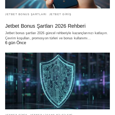
JETBET BONUS ŞARTLARI
JETBET GIRIŞ
Jetbet Bonus Şartları 2026 Rehberi
Jetbet bonus şartları 2026 güncel rehberiyle kazançlarınızı katlayın.
Çevrim koşulları, promosyon türleri ve bonus kullanımı…
6 gün Önce