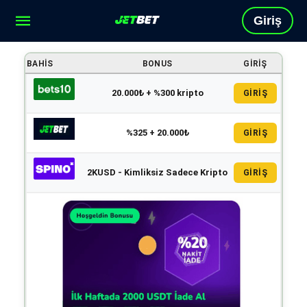
Giriş
BAHIS
BONUS
GIRIŞ
20.000₺ + %300 kripto
GİRİŞ
%325 + 20.000₺
GİRİŞ
2KUSD - Kimliksiz Sadece Kripto
GİRİŞ