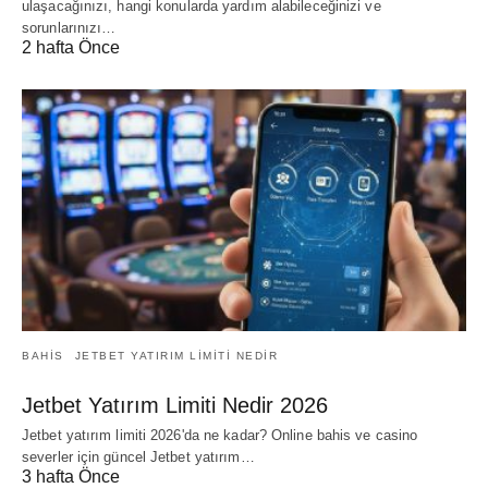
ulaşacağınızı, hangi konularda yardım alabileceğinizi ve
sorunlarınızı…
2 hafta Önce
BAHIS
JETBET YATIRIM LIMITI NEDIR
Jetbet Yatırım Limiti Nedir 2026
Jetbet yatırım limiti 2026'da ne kadar? Online bahis ve casino
severler için güncel Jetbet yatırım…
3 hafta Önce