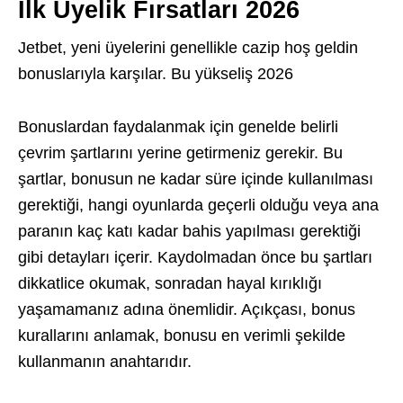
İlk Üyelik Fırsatları 2026
Jetbet, yeni üyelerini genellikle cazip hoş geldin
bonuslarıyla karşılar. Bu yükseliş 2026
Bonuslardan faydalanmak için genelde belirli
çevrim şartlarını yerine getirmeniz gerekir. Bu
şartlar, bonusun ne kadar süre içinde kullanılması
gerektiği, hangi oyunlarda geçerli olduğu veya ana
paranın kaç katı kadar bahis yapılması gerektiği
gibi detayları içerir. Kaydolmadan önce bu şartları
dikkatlice okumak, sonradan hayal kırıklığı
yaşamamanız adına önemlidir. Açıkçası, bonus
kurallarını anlamak, bonusu en verimli şekilde
kullanmanın anahtarıdır.