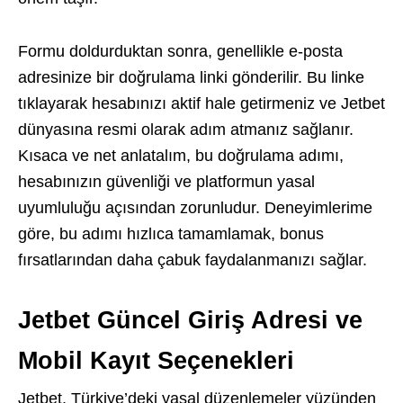
Formu doldurduktan sonra, genellikle e-posta
adresinize bir doğrulama linki gönderilir. Bu linke
tıklayarak hesabınızı aktif hale getirmeniz ve Jetbet
dünyasına resmi olarak adım atmanız sağlanır.
Kısaca ve net anlatalım, bu doğrulama adımı,
hesabınızın güvenliği ve platformun yasal
uyumluluğu açısından zorunludur. Deneyimlerime
göre, bu adımı hızlıca tamamlamak, bonus
fırsatlarından daha çabuk faydalanmanızı sağlar.
Jetbet Güncel Giriş Adresi ve
Mobil Kayıt Seçenekleri
Jetbet, Türkiye’deki yasal düzenlemeler yüzünden