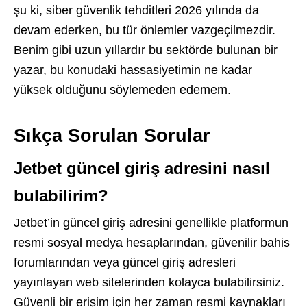
şu ki, siber güvenlik tehditleri 2026 yılında da
devam ederken, bu tür önlemler vazgeçilmezdir.
Benim gibi uzun yıllardır bu sektörde bulunan bir
yazar, bu konudaki hassasiyetimin ne kadar
yüksek olduğunu söylemeden edemem.
Sıkça Sorulan Sorular
Jetbet güncel giriş adresini nasıl
bulabilirim?
Jetbet’in güncel giriş adresini genellikle platformun
resmi sosyal medya hesaplarından, güvenilir bahis
forumlarından veya güncel giriş adresleri
yayınlayan web sitelerinden kolayca bulabilirsiniz.
Güvenli bir erişim için her zaman resmi kaynakları