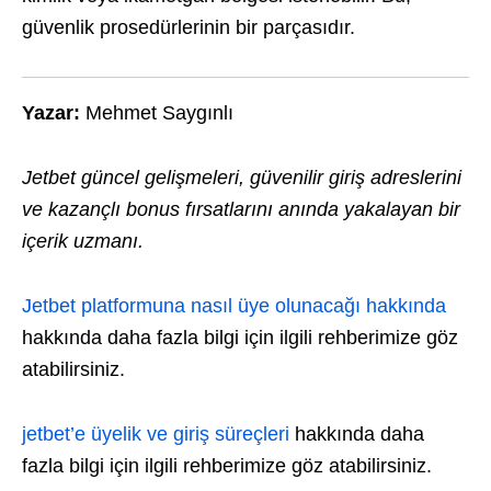
güvenlik prosedürlerinin bir parçasıdır.
Yazar:
Mehmet Saygınlı
Jetbet güncel gelişmeleri, güvenilir giriş adreslerini
ve kazançlı bonus fırsatlarını anında yakalayan bir
içerik uzmanı.
Jetbet platformuna nasıl üye olunacağı hakkında
hakkında daha fazla bilgi için ilgili rehberimize göz
atabilirsiniz.
jetbet’e üyelik ve giriş süreçleri
hakkında daha
fazla bilgi için ilgili rehberimize göz atabilirsiniz.