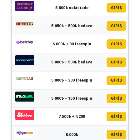
5.000₺ nakit iade
GİRİŞ
5.050₺ + 500₺ bedava
GİRİŞ
6.000₺ + 80 freespin
GİRİŞ
5.000₺ + 500₺ bedava
GİRİŞ
5.000₺ + 300 freespin
GİRİŞ
5.000₺ + 150 freespin
GİRİŞ
7.500₺ + %200
GİRİŞ
8.000₺
GİRİŞ