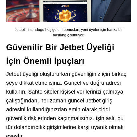
Jetbet’in sunduğu hoş geldin bonusları, yeni üyeler için harika bir
başlangıç sunuyor.
Güvenilir Bir Jetbet Üyeliği
İçin Önemli İpuçları
Jetbet üyeliği oluştururken güvenliğiniz için birkaç
şeye dikkat etmelisiniz. Güncel ve doğru adresi
kullanın. Sahte siteler kişisel verilerinizi çalmaya
çalıştığından, her zaman güncel Jetbet giriş
adresini kullandığınızdan emin olarak ciddi
güvenlik risklerinden kaçınmalısınız. İşin aslı, bu
tür dolandırıcılık girişimlerine karşı uyanık olmak
esastır.