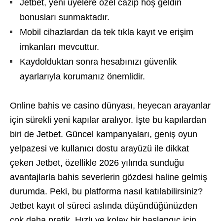
Jetbet, yeni üyelere özel cazip hoş geldin
bonusları sunmaktadır.
Mobil cihazlardan da tek tıkla kayıt ve erişim
imkanları mevcuttur.
Kaydolduktan sonra hesabınızı güvenlik
ayarlarıyla korumanız önemlidir.
Online bahis ve casino dünyası, heyecan arayanlar
için sürekli yeni kapılar aralıyor. İşte bu kapılardan
biri de Jetbet. Güncel kampanyaları, geniş oyun
yelpazesi ve kullanıcı dostu arayüzü ile dikkat
çeken Jetbet, özellikle 2026 yılında sunduğu
avantajlarla bahis severlerin gözdesi haline gelmiş
durumda. Peki, bu platforma nasıl katılabilirsiniz?
Jetbet kayıt ol süreci aslında düşündüğünüzden
çok daha pratik. Hızlı ve kolay bir başlangıç için