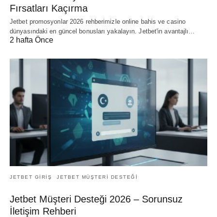
Fırsatları Kaçırma
Jetbet promosyonlar 2026 rehberimizle online bahis ve casino
dünyasındaki en güncel bonusları yakalayın. Jetbet'in avantajlı…
2 hafta Önce
JETBET GIRIŞ
JETBET MÜŞTERI DESTEĞI
Jetbet Müşteri Desteği 2026 – Sorunsuz
İletişim Rehberi