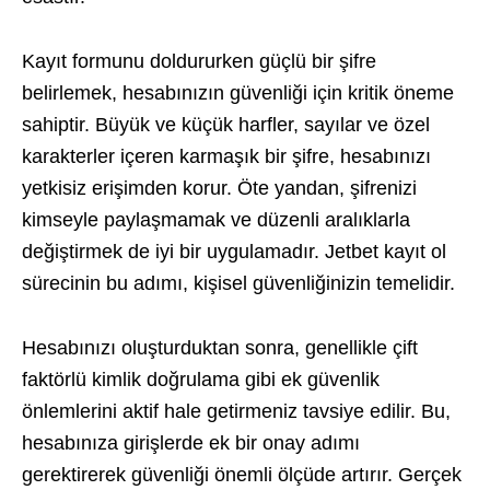
Kayıt formunu doldururken güçlü bir şifre
belirlemek, hesabınızın güvenliği için kritik öneme
sahiptir. Büyük ve küçük harfler, sayılar ve özel
karakterler içeren karmaşık bir şifre, hesabınızı
yetkisiz erişimden korur. Öte yandan, şifrenizi
kimseyle paylaşmamak ve düzenli aralıklarla
değiştirmek de iyi bir uygulamadır. Jetbet kayıt ol
sürecinin bu adımı, kişisel güvenliğinizin temelidir.
Hesabınızı oluşturduktan sonra, genellikle çift
faktörlü kimlik doğrulama gibi ek güvenlik
önlemlerini aktif hale getirmeniz tavsiye edilir. Bu,
hesabınıza girişlerde ek bir onay adımı
gerektirerek güvenliği önemli ölçüde artırır. Gerçek