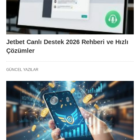
Jetbet Canlı Destek 2026 Rehberi ve Hızlı
Çözümler
GÜNCEL YAZILAR