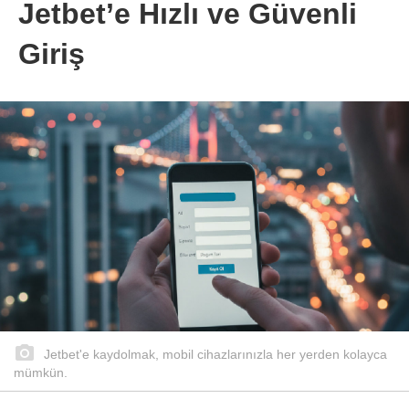
Jetbet’e Hızlı ve Güvenli
Giriş
Jetbet'e kaydolmak, mobil cihazlarınızla her yerden kolayca
mümkün.