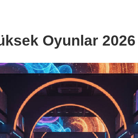
üksek Oyunlar 2026