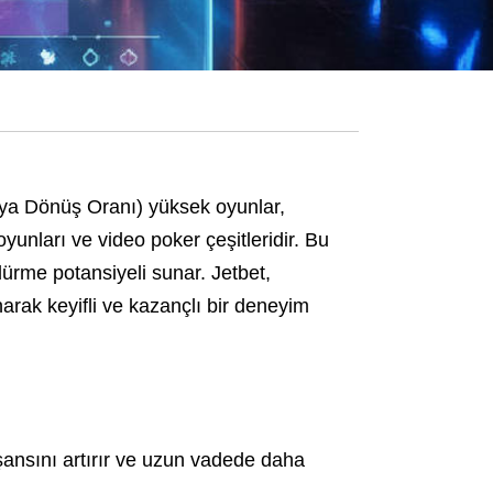
ya Dönüş Oranı) yüksek oyunlar,
yunları ve video poker çeşitleridir. Bu
rme potansiyeli sunar. Jetbet,
arak keyifli ve kazançlı bir deneyim
şansını artırır ve uzun vadede daha