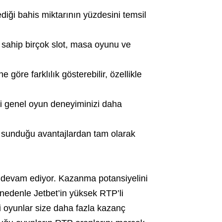
diği bahis miktarının yüzdesini temsil
a sahip birçok slot, masa oyunu ve
göre farklılık gösterebilir, özellikle
i genel oyun deneyiminizi daha
n sunduğu avantajlardan tam olarak
ya devam ediyor. Kazanma potansiyelini
 nedenle Jetbet’in yüksek RTP’li
gi oyunlar size daha fazla kazanç