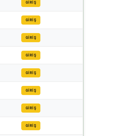
GİRİŞ
GİRİŞ
GİRİŞ
GİRİŞ
GİRİŞ
GİRİŞ
GİRİŞ
GİRİŞ