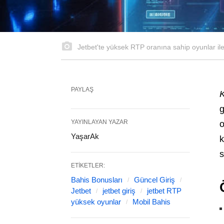
Jetbet'te yüksek RTP oranına sahip oyunlar ile k
PAYLAŞ
K
g
YAYINLAYAN YAZAR
o
YaşarAk
k
s
ETIKETLER:
Bahis Bonusları
Güncel Giriş
Jetbet
jetbet giriş
jetbet RTP
yüksek oyunlar
Mobil Bahis