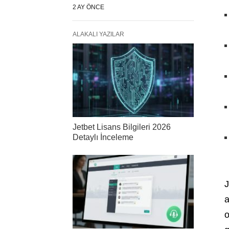
2 AY ÖNCE
ALAKALI YAZILAR
Jetbet Lisans Bilgileri 2026
Detaylı İnceleme
J
a
o