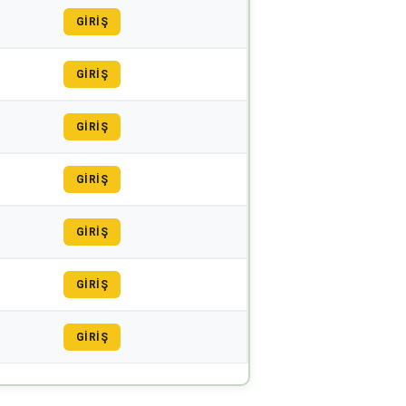
GİRİŞ
GİRİŞ
GİRİŞ
GİRİŞ
GİRİŞ
GİRİŞ
GİRİŞ